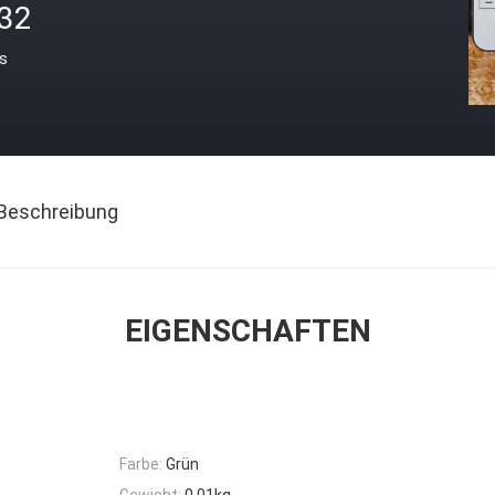
.32
is
Beschreibung
EIGENSCHAFTEN
Farbe:
Grün
Gewicht:
0.01kg