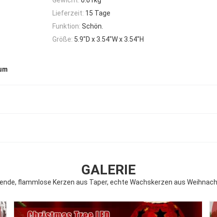
Lieferzeit:
15 Tage
Funktion:
Schön.
Größe:
5.9"D x 3.54"W x 3.54"H
um
GALERIE
ende, flammlose Kerzen aus Taper, echte Wachskerzen aus Weihna