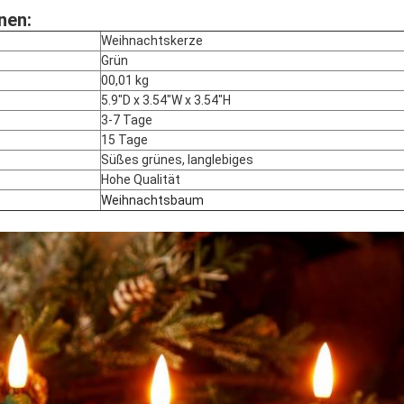
nen:
Weihnachtskerze
Grün
00,01 kg
5.9"D x 3.54"W x 3.54"H
3-7 Tage
15 Tage
Süßes grünes, langlebiges
Hohe Qualität
Weihnachtsbaum
Hinterlass eine Nachricht
Wir rufen Sie bald zurück!