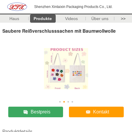
Shenzhen Xintaixin Packaging Products Co., Ltd.
Haus
Produkte
Videos
Über uns
>>
Saubere Reißverschlusssachen mit Baumwollwolle
Bestpreis
Kontakt
Produktdetails