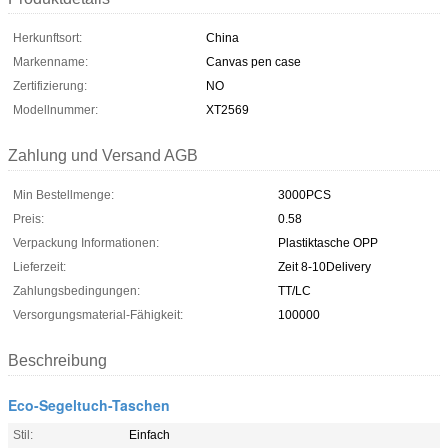
Herkunftsort:
China
Markenname:
Canvas pen case
Zertifizierung:
NO
Modellnummer:
XT2569
Zahlung und Versand AGB
Min Bestellmenge:
3000PCS
Preis:
0.58
Verpackung Informationen:
Plastiktasche OPP
Lieferzeit:
Zeit 8-10Delivery
Zahlungsbedingungen:
TT/LC
Versorgungsmaterial-Fähigkeit:
100000
Beschreibung
Eco-Segeltuch-Taschen
Stil:
Einfach