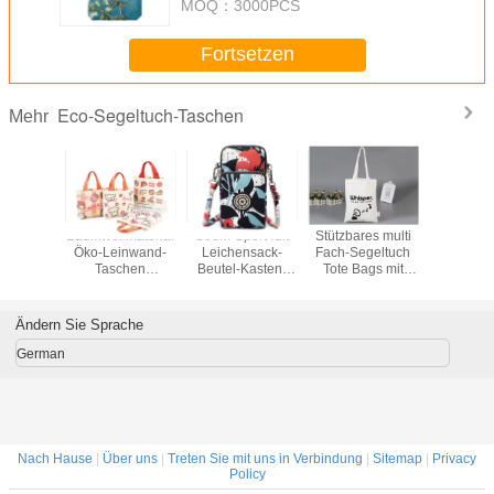
MOQ：
3000PCS
Fortsetzen
Eco-Segeltuch-Taschen
Mehr
mer
Baumwollmaterial
Soem-Sport ruft
Stützbares multi
Fashion L
ent Clear
Öko-Leinwand-
Leichensack-
Fach-Segeltuch
Canvas
Jelly
Taschen
Beutel-Kasten-
Tote Bags mit
Zipper B
er Bag
Wiederholung
Baumwollgewebe
kundengebundenem
Shopp
Reisen Bequem
der Geldbörse
Drucken
Einkaufen
quer- an
Ändern Sie Sprache
German
Nach Hause
|
Über uns
|
Treten Sie mit uns in Verbindung
|
Sitemap
|
Privacy
Policy