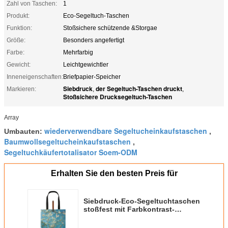
Zahl von Taschen:
1
Produkt:
Eco-Segeltuch-Taschen
Funktion:
Stoßsichere schützende &Storgae
Größe:
Besonders angefertigt
Farbe:
Mehrfarbig
Gewicht:
Leichtgewichtler
Inneneigenschaften:
Briefpapier-Speicher
Siebdruck
der Segeltuch-Taschen druckt
Markieren:
,
,
Stoßsichere Drucksegeltuch-Taschen
Array
wiederverwendbare Segeltucheinkaufstaschen
Umbauten:
,
Baumwollsegeltucheinkaufstaschen
,
Segeltuchkäufertotalisator Soem-ODM
Erhalten Sie den besten Preis für
Siebdruck-Eco-Segeltuchtaschen
stoßfest mit Farbkontrast-
Reißverschluss