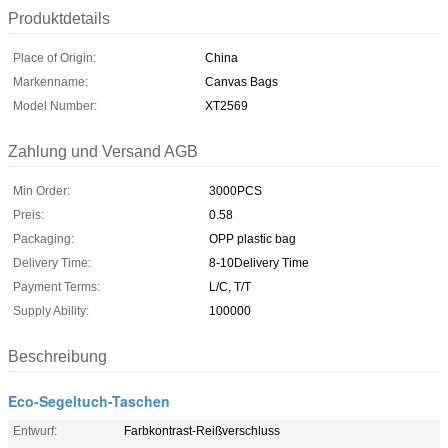
Produktdetails
Place of Origin:
China
Markenname:
Canvas Bags
Model Number:
XT2569
Zahlung und Versand AGB
Min Order:
3000PCS
Preis:
0.58
Packaging:
OPP plastic bag
Delivery Time:
8-10Delivery Time
Payment Terms:
L/C, T/T
Supply Ability:
100000
Beschreibung
Eco-Segeltuch-Taschen
Entwurf:
Farbkontrast-Reißverschluss