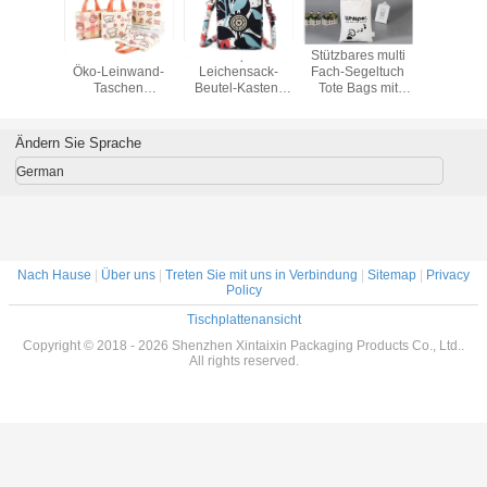
mer
Baumwollmaterial
Soem-Sport ruft
Stützbares multi
Fashion L
ent Clear
Öko-Leinwand-
Leichensack-
Fach-Segeltuch
Canvas
Jelly
Taschen
Beutel-Kasten-
Tote Bags mit
Zipper B
er Bag
Wiederholung
Baumwollgewebe
kundengebundenem
Shopp
Reisen Bequem
der Geldbörse
Drucken
Einkaufen
quer- an
Ändern Sie Sprache
German
Nach Hause
|
Über uns
|
Treten Sie mit uns in Verbindung
|
Sitemap
|
Privacy
Policy
Tischplattenansicht
Copyright © 2018 - 2026 Shenzhen Xintaixin Packaging Products Co., Ltd..
All rights reserved.