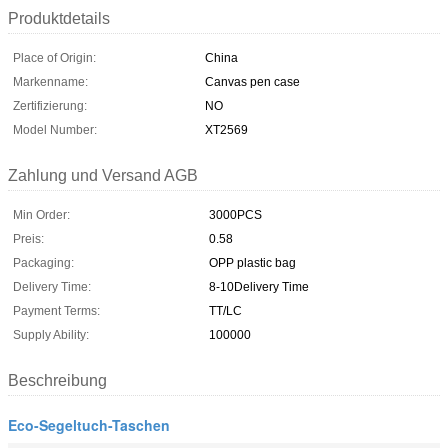
Produktdetails
Place of Origin:
China
Markenname:
Canvas pen case
Zertifizierung:
NO
Model Number:
XT2569
Zahlung und Versand AGB
Min Order:
3000PCS
Preis:
0.58
Packaging:
OPP plastic bag
Delivery Time:
8-10Delivery Time
Payment Terms:
TT/LC
Supply Ability:
100000
Beschreibung
Eco-Segeltuch-Taschen