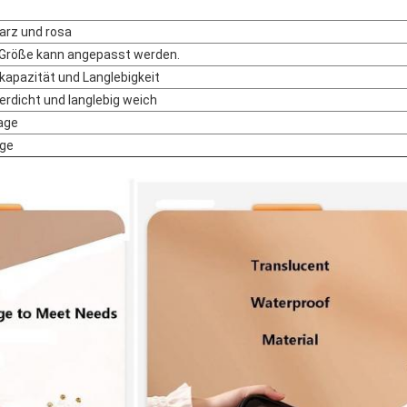
rz und rosa
Größe kann angepasst werden.
kapazität und Langlebigkeit
rdicht und langlebig weich
age
age