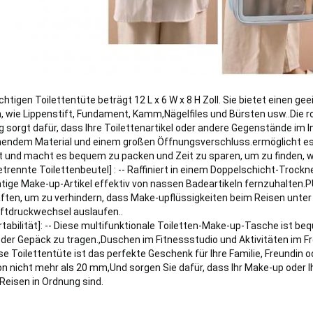
htigen Toilettentüte beträgt 12 L x 6 W x 8 H Zoll. Sie bietet einen ge
, wie Lippenstift, Fundament, Kamm,Nägelfiles und Bürsten usw..Die r
sorgt dafür, dass Ihre Toilettenartikel oder andere Gegenstände im In
nendem Material und einem großen Öffnungsverschluss.ermöglicht es
ist und macht es bequem zu packen und Zeit zu sparen, um zu finden, 
rennte Toilettenbeutel] : -- Raffiniert in einem Doppelschicht-Trock
htige Make-up-Artikel effektiv von nassen Badeartikeln fernzuhalten.P
ften, um zu verhindern, dass Make-upflüssigkeiten beim Reisen unt
ftdruckwechsel auslaufen..
tabilität]: -- Diese multifunktionale Toiletten-Make-up-Tasche ist be
er Gepäck zu tragen.,Duschen im Fitnessstudio und Aktivitäten im Fr
se Toilettentüte ist das perfekte Geschenk für Ihre Familie, Freundin o
von nicht mehr als 20 mm,Und sorgen Sie dafür, dass Ihr Make-up oder Ih
Reisen in Ordnung sind.