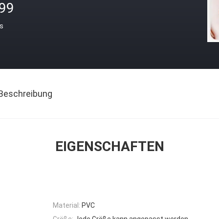
.99
is
Beschreibung
EIGENSCHAFTEN
Material:
PVC
Größe:
Jede Größe kann angepasst werden.