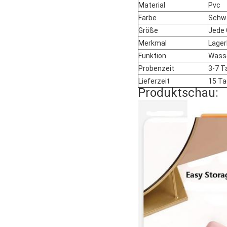
Material
Pvc
Farbe
Schwa
Größe
Jede 
Merkmal
Lager
Funktion
Wasse
Probenzeit
3-7 T
Lieferzeit
15 T
Produktschau: