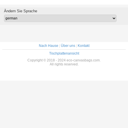
 Bags
Baumwolltüten
gedruckten Tote
Tote Bags
faltba
er Print
feiner Druck
Bags Shopper
Reusable
Reißvers
ogo
große Kapazität
Silk Screen
Personalized
für Stu
Ändern Sie Sprache
gute Lagerung
Shopping bauscht
große
sich
Preisnachlässe
Nach Hause
|
Über uns
|
Kontakt
Tischplattenansicht
Copyright © 2018 - 2024 eco-canvasbags.com.
All rights reserved.