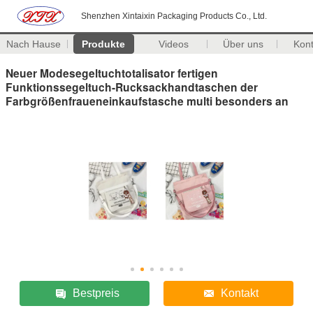
Shenzhen Xintaixin Packaging Products Co., Ltd.
Nach Hause
Produkte
Videos
Über uns
Kon
Neuer Modesegeltuchtotalisator fertigen
Funktionssegeltuch-Rucksackhandtaschen der
Farbgrößenfraueneinkaufstasche multi besonders an
Bestpreis
Kontakt