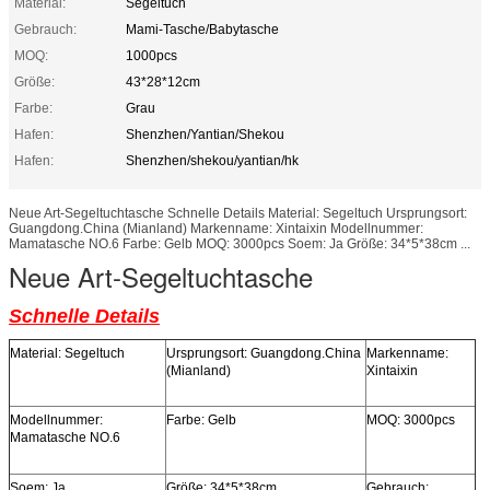
Material:
Segeltuch
Gebrauch:
Mami-Tasche/Babytasche
MOQ:
1000pcs
Größe:
43*28*12cm
Farbe:
Grau
Hafen:
Shenzhen/Yantian/Shekou
Hafen:
Shenzhen/shekou/yantian/hk
Neue Art-Segeltuchtasche Schnelle Details Material: Segeltuch Ursprungsort:
Guangdong.China (Mianland) Markenname: Xintaixin Modellnummer:
Mamatasche NO.6 Farbe: Gelb MOQ: 3000pcs Soem: Ja Größe: 34*5*38cm ...
Neue Art-Segeltuchtasche
Schnelle Details
Material: Segeltuch
Ursprungsort: Guangdong.China
Markenname:
(Mianland)
Xintaixin
Modellnummer:
Farbe: Gelb
MOQ: 3000pcs
Mamatasche NO.6
Soem: Ja
Größe: 34*5*38cm
Gebrauch: