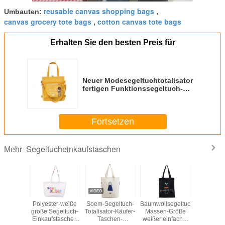
reusable canvas shopping bags
Umbauten:
,
canvas grocery tote bags
cotton canvas tote bags
,
Erhalten Sie den besten Preis für
Neuer Modesegeltuchtotalisator
fertigen Funktionssegeltuch-
Rucksackhandtaschen der
Farbgrößenfraueneinkaufstasche
multi besonders an
Fortsetzen
Segeltucheinkaufstaschen
Mehr
lsegeltuch-
Hersteller
Gewohnheit
Großes Marine-
Polyeste
n-Größe
produzieren
druckte nettes
Blau-Segeltuch-
große Seg
einfacher
modische
Segeltuch
Lebensmittelgeschäft
Einkaufs