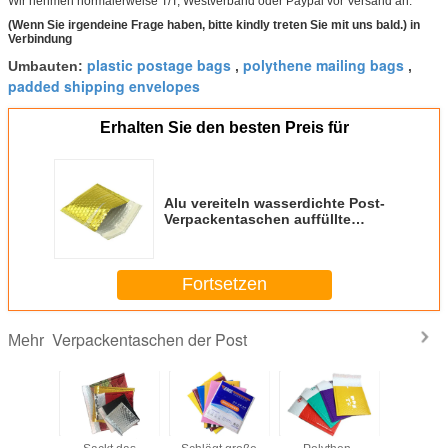
Wir nehmen normalerweise T/T, Westverband oder Paypal vor Versand an.
(Wenn Sie irgendeine Frage haben, bitte kindly treten Sie mit uns bald.) in
Verbindung
plastic postage bags
polythene mailing bags
Umbauten:
,
,
padded shipping envelopes
Erhalten Sie den besten Preis für
Alu vereiteln wasserdichte Post-
Verpackentaschen auffüllte
Versandumschläge 4x7
Fortsetzen
Verpackentaschen der Post
Mehr