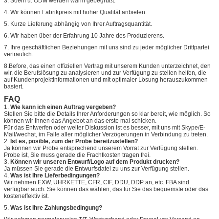
3. Soem u. ODM werden warm gebegrüßt.
4. Wir können Fabrikpreis mit hoher Qualität anbieten.
5. Kurze Lieferung abhängig von Ihrer Auftragsquantität.
6. Wir haben über der Erfahrung 10 Jahre des Produzierens.
7. Ihre geschäftlichen Beziehungen mit uns sind zu jeder möglicher Drittpartei
vertraulich.
8.Before, das einen offiziellen Vertrag mit unserem Kunden unterzeichnet, den
wir, die Berufslösung zu analysieren und zur Verfügung zu stellen helfen, die
auf Kundenprojektinformationen und mit optimaler Lösung herauszukommen
basiert.
FAQ
1.
Wie kann ich einen Auftrag vergeben?
Stellen Sie bitte die Details Ihrer Anforderungen so klar bereit, wie möglich. So
können wir Ihnen das Angebot an das erste mal schicken.
Für das Entwerfen oder weiter Diskussion ist es besser, mit uns mit Skype/E-
Mail/wechat, im Falle aller möglicher Verzögerungen in Verbindung zu treten.
2.
Ist es, posible, zum der Probe bereitzustellen?
Ja können wir Probe entsprechend unserem Vorrat zur Verfügung stellen.
Probe ist, Sie muss gerade die Frachtkosten tragen frei.
3.
Können wir unseren Entwurf/Logo auf dem Produkt drucken?
Ja müssen Sie gerade die Entwurfsdatei zu uns zur Verfügung stellen.
4.
Was ist Ihre Lieferbedingungen?
Wir nehmen EXW, UHRKETTE, CFR, CIF, DDU, DDP an, etc. FBA sind
verfügbar auch. Sie können das wählen, das für Sie das bequemste oder das
kosteneffektiv ist.
5.
Was ist Ihre Zahlungsbedingung?