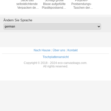
dichte
Sackt das
Schlägt große
Polythen-
Polythen-
lische
selbstdichtende
Blase aufgefüllte
Postsendungs-
Verpacken
sen-
Verpacken der
Plastikpostsendung
Taschen der
für versch
ungs-
Post-A4
Porto-Taschen A5
Multiplen
Kaste
ntaschen
Seidendruck-
ein
Choices, Blase
kundenspe
lten
Polyblasen-
schlägt
Hochleistu
Ändern Sie Sprache
umschläge
Werbungs-Masse
Polytaschen für
uf
ein
das Versenden
ein
Nach Hause
|
Über uns
|
Kontakt
Tischplattenansicht
Copyright © 2018 - 2024 eco-canvasbags.com.
All rights reserved.