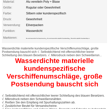
Material:
Alu vereiteln Poly + Blase
Größe:
Rugular oder Gewohnheit
Farbe:
Silbern oder kundenspezifisch
Druck:
Gewohnheit
Verwendung:
Eilverpacken
Funktion:
Wasserdicht
Markieren:
,
,
Alu vereiteln wasserdichte Post-Verpackentaschen
Alu vereiteln wasserdichte aufgefüllte Versandumschläge
Wasserdichte aufgefüllte Versandumschläge 4x7
Wasserdichte materielle kundenspezifische Verschiffenumschläge, große
Postsendung bauscht sich √. Selbstdichtend mit offensichtlicher leerer
Schließung des blauen Besetzers. √. Mikrodruck neben den Schweißensn...
Wasserdichte materielle
kundenspezifische
Verschiffenumschläge, große
Postsendung bauscht sich
√. Selbstdichtend mit offensichtlicher leerer Schließung des blauen Besetzers.
√. Mikrodruck neben den Schweißensnähten.
√. Reißen Sie den Empfang mit Spurhaltungszahlen ab.
√. Zusätzlicher Beutel für Versandscheine.