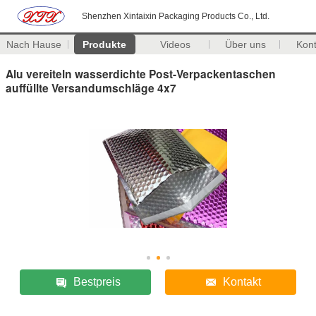
Shenzhen Xintaixin Packaging Products Co., Ltd.
Nach Hause
Produkte
Videos
Über uns
Kon
Alu vereiteln wasserdichte Post-Verpackentaschen
auffüllte Versandumschläge 4x7
Bestpreis
Kontakt