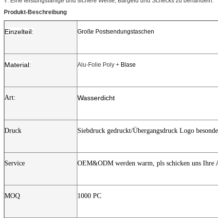
√. Eine leistungsfähige und sichere Weise, Bargeld und Schecks zu behandeln.
Produkt-Beschreibung
Einzelteil:
Große Postsendungstaschen
Material:
Alu-Folie Poly +
Blase
Art:
Wasserdicht
Druck
Siebdruck gedruckt/Übergangsdruck Logo besonde
Service
OEM&ODM werden warm, pls schicken uns Ihre A
MOQ
1000 PC